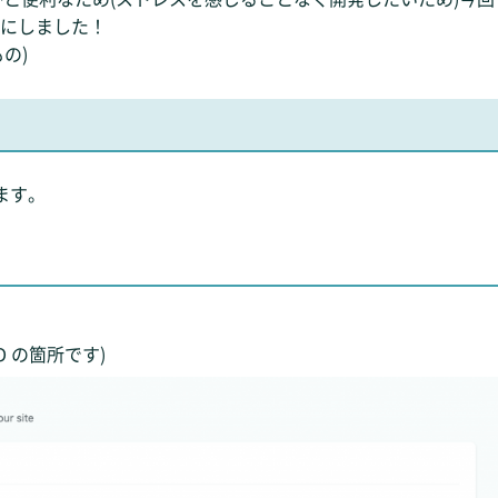
ことにしました！
もの)
います。
API ID の箇所です)