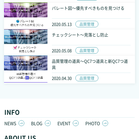
パレート図～優先すべきものを見つける
2020.05.13
品質管理
チェックシート～見落とし防止
2020.05.08
品質管理
品質管理の道具～QC7つ道具と新QC7つ道
具
2020.04.30
品質管理
INFO
NEWS
BLOG
EVENT
PHOTO
ABOUT US