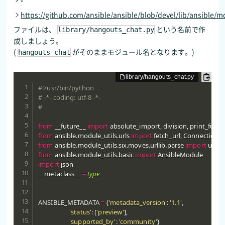
https://github.com/ansible/ansible/blob/devel/lib/ansible/mo
ファイルは、
という名前で作
library/hangouts_chat.py
成しましょう。
(
がそのままモジュール名となります。)
hangouts_chat
#!/usr/bin/python
# -*- coding: utf-8 -*-
#
from
 __future__ 
import
 absolute_import
,
 division
,
from
 ansible
.
module_utils
.
urls 
import
 fetch_url
,
from
 ansible
.
module_utils
.
six
.
moves
.
urllib
.
parse 
import
from
 ansible
.
module_utils
.
basic 
import
import
 json

__metaclass__ 
=
type
ANSIBLE_METADATA 
=
{
'metadata_version'
:
'1.1'
,
'status'
:
[
'preview'
]
,
'supported_by'
:
'community'
}