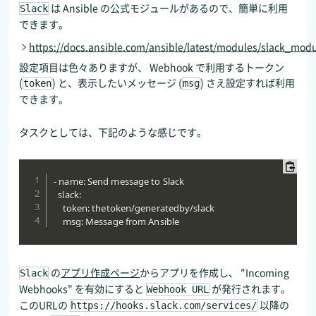
は Ansible の公式モジュールがあるので、簡単に利用
Slack
できます。
https://docs.ansible.com/ansible/latest/modules/slack_mod
設定項目は色々ありますが、 Webhook で利用するトークン
(
) と、表示したいメッセージ (
) さえ設定すれば利用
token
msg
できます。
タスクとしては、下記のような感じです。
- name: Send message to Slack

  slack:

    token: thetoken/generatedby/slack

    msg: Message from Ansible
の
アプリ作成ページ
からアプリを作成し、 "Incoming
Slack
Webhooks" を有効にすると
が発行されます。
Webhook URL
このURLの
以降の
https://hooks.slack.com/services/