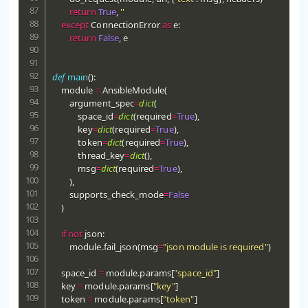
return
True
,
''
except
 ConnectionError 
as
 e
:
return
False
,
 e

def
main
(
)
:
    module 
=
 AnsibleModule
(
        argument_spec
=
dict
(
            space_id
=
dict
(
required
=
True
)
,
            key
=
dict
(
required
=
True
)
,
            token
=
dict
(
required
=
True
)
,
            thread_key
=
dict
(
)
,
            msg
=
dict
(
required
=
True
)
,
)
,
        supports_check_mode
=
False
)
if
not
 json
:
        module
.
fail_json
(
msg
=
"json module is required"
)
    space_id 
=
 module
.
params
[
"space_id"
]
    key 
=
 module
.
params
[
"key"
]
    token 
=
 module
.
params
[
"token"
]