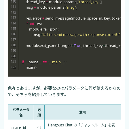
    thread_key 
=
 module
.
params
[
"thread_key"
]
    msg 
=
 module
.
params
[
"msg"
]
    res
,
 error 
=
 send_message
(
module
,
 space_id
,
 key
,
 token
,
 th
if
not
 res
:
        module
.
fail_json
(
            msg
=
'fail to send message with response code %s'
%
 er
    module
.
exit_json
(
changed
=
True
,
 thread_key
=
thread_key
,
 
if
 __name__ 
==
'__main__'
:
    main
(
)
色々とありますが、必要なのはパラメータに何が使えるかなの
で、そちらを紹介していきます。
パラメータ
必
意味
名
須
Hangouts Chat の「チャットルーム」を表
space_id
○