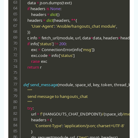
    data 
=
 json
.
dumps
(
text
)
if
 headers 
is
None
:
        headers 
=
dict
(
)
    headers 
=
dict
(
headers
,
**
{
'User-Agent'
:
'Ansible/hangouts_chat module'
,
}
)
    r
,
 info 
=
 fetch_url
(
module
,
 url
,
 data
=
data
,
 headers
=
headers
)
if
 info
[
'status'
]
!=
200
:
        exc 
=
 ConnectionError
(
info
[
'msg'
]
)
        exc
.
code 
=
 info
[
'status'
]
raise
 exc

return
 r

def
send_message
(
module
,
 space_id
,
 key
,
 token
,
 thread_key
,
 
"""

    send message to hangouts_chat

    """
try
:
        url 
=
f'
{
HANGOUTS_CHAT_ENDPOINT
}
/
{
space_id
}
/messa
        headers 
=
{
'Content-Type'
:
'application/json; charset=UTF-8'
}
        do_request
(
module
,
 url
,
{
'text'
:
 msg
}
,
 headers
)