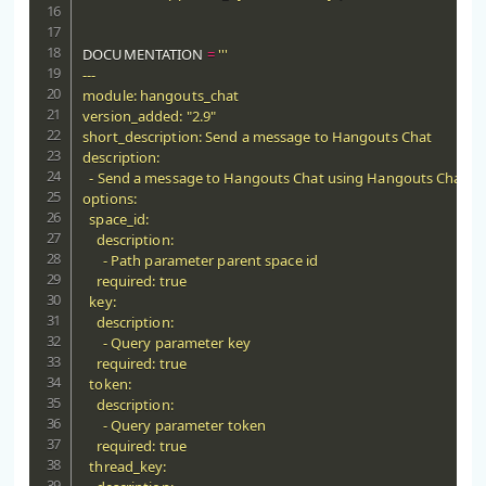
DOCUMENTATION 
=
'''

---

module: hangouts_chat

version_added: "2.9"

short_description: Send a message to Hangouts Chat

description:

  - Send a message to Hangouts Chat using Hangouts Chat API
options:

  space_id:

    description:

      - Path parameter parent space id

    required: true

  key:

    description:

      - Query parameter key

    required: true

  token:

    description:

      - Query parameter token

    required: true

  thread_key:
