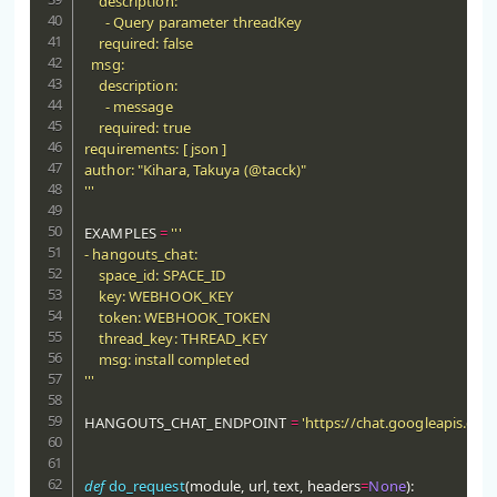
    description:

      - Query parameter threadKey

    required: false

  msg:

    description:

      - message

    required: true

requirements: [ json ]

author: "Kihara, Takuya (@tacck)"

'''
EXAMPLES 
=
'''

- hangouts_chat:

    space_id: SPACE_ID

    key: WEBHOOK_KEY

    token: WEBHOOK_TOKEN

    thread_key: THREAD_KEY

    msg: install completed

'''
HANGOUTS_CHAT_ENDPOINT 
=
'https://chat.googleapis.com
def
do_request
(
module
,
 url
,
 text
,
 headers
=
None
)
: