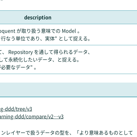
description
Eloquent が取り扱う意味での Model 。
を行なう単位であり、実体" として捉える。
Repository を通して得られるデータ、
y に渡して永続化したいデータ、と捉える。
が必要なデータ" 。
ng-ddd/tree/v3
learning-ddd/compare/v2…v3
ョンレイヤーで扱うデータの型を、「より意味あるものとして