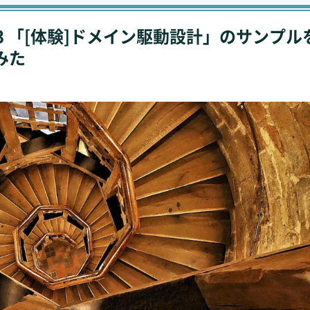
.113 「[体験]ドメイン駆動設計」のサンプル
みた