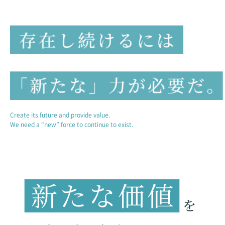
Create its future and provide value.
We need a “new” force to continue to exist.