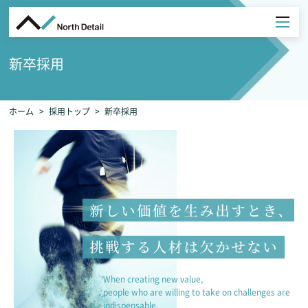
新卒採用
ホーム
採用トップ
新卒採用
When creating new value,
people who are willing to take on challenges are
indispensable.