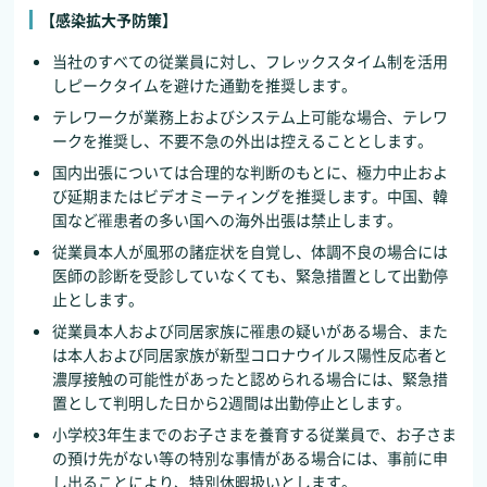
【感染拡大予防策】
当社のすべての従業員に対し、フレックスタイム制を活用
しピークタイムを避けた通勤を推奨します。
テレワークが業務上およびシステム上可能な場合、テレワ
ークを推奨し、不要不急の外出は控えることとします。
国内出張については合理的な判断のもとに、極力中止およ
び延期またはビデオミーティングを推奨します。中国、韓
国など罹患者の多い国への海外出張は禁止します。
従業員本人が風邪の諸症状を自覚し、体調不良の場合には
医師の診断を受診していなくても、緊急措置として出勤停
止とします。
従業員本人および同居家族に罹患の疑いがある場合、また
は本人および同居家族が新型コロナウイルス陽性反応者と
濃厚接触の可能性があったと認められる場合には、緊急措
置として判明した日から2週間は出勤停止とします。
小学校3年生までのお子さまを養育する従業員で、お子さま
の預け先がない等の特別な事情がある場合には、事前に申
し出ることにより、特別休暇扱いとします。