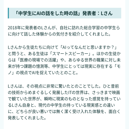
「中学生にAIの話をした時の話」発表者：Lさん
2018年に発表者のLさんが、自社に訪れた総合学習の中学生ら
に向けて話した体験からの気付きを紹介してくれました。
Lさんから生徒たちに向けて「AIってなんだと思いますか？」
と問うと、ある生徒は「スマートスピーカー」。ほかの生徒か
らは「医療の現場での活躍」や、あらゆる世界の職業に対し未
来が持つ課題の憶測等、中学生にとっては現実に存在する「モ
ノ」の視点でAIを捉えていたとのこと。
Lさんは、その視点に非常に驚いたとのことでした。ひと昔前
の技術からめまぐるしく発展したITの世界は、さっきまで映画
で観ていた世界が、瞬時に現実のものとなった感覚を持ってい
るLさん自身と、現代の中学生の持っている現実感との違い
に、どちらが良い悪いでは無く潔く受け入れた体験を、面白く
発表してくれました。