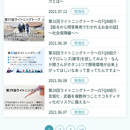
クとは～
2021.07.12
勉強会
第31回ライトニングトーク～ISTQB紹介・
【給与から問答無用で引かれるお金の話】
～社会保険編～～
2021.06.30
勉強会
第30回ライトニングトーク～ISTQB紹介・
マクロレンズ(接写)を試してみよう・なん
か関さんがボタン1つで開発環境が出来上
がってほしいなあって言ってたんですよ～
2021.06.08
勉強会
第29回ライトニングトーク～ISTQB紹介・
言語化・武器を複数持つことでコモディテ
ィ化のリスクに備える～
2021.06.07
勉強会
1
2
3