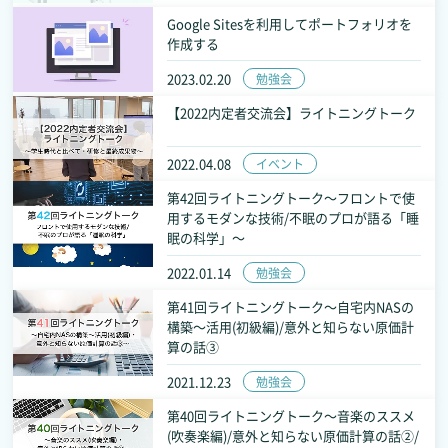
Google Sitesを利用してポートフォリオを
作成する
2023.02.20
勉強会
【2022内定者交流会】ライトニングトーク
2022.04.08
イベント
第42回ライトニングトーク～フロントで使
用するモダンな技術/不眠のプロが語る「睡
眠の科学」～
2022.01.14
勉強会
第41回ライトニングトーク～自宅内NASの
構築～活用(初級編)/意外と知らない原価計
算の話③
2021.12.23
勉強会
第40回ライトニングトーク～音楽のススメ
(吹奏楽編)/意外と知らない原価計算の話②/