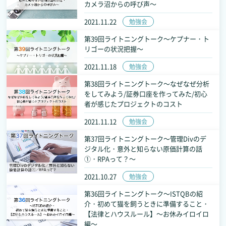
カメラ沼からの呼び声～
2021.11.22
勉強会
第39回ライトニングトーク～ケプナー・ト
リゴーの状況把握～
2021.11.18
勉強会
第38回ライトニングトーク～なぜなぜ分析
をしてみよう/証券口座を作ってみた/初心
者が感じたプロジェクトのコスト
2021.11.12
勉強会
第37回ライトニングトーク～管理Divのデ
ジタル化・意外と知らない原価計算の話
①・RPAって？～
2021.10.27
勉強会
第36回ライトニングトーク～ISTQBの紹
介・初めて猫を飼うときに準備すること・
【法律とハウスルール】～お休みイロイロ
編～