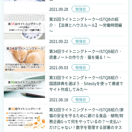
2021.09.28
勉強会
第35回ライトニングトーク～ISTQBの紹
介・【法律とハウスルール】～労働時間編
～
2021.09.22
勉強会
第34回ライトニングトーク～ISTQB紹介・
読書ノートの作り方・猫を撮る！～
2021.09.03
勉強会
第33回ライトニングトーク～ISTQB紹介・
国語辞典を選ぼう・Siteolyを使って爆速で
サイト作成してみた～
2021.08.18
勉強会
第32回ライトニングトーク～ISTQB紹介/家
猫の安全を守るために避ける食品・植物/財
務企画Gって何をやっているの？～支払い
だけじゃない！数字を管理する部署のタス