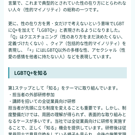
言葉で、これまで典型的とされていた性の在り方にとらわれな
い人々（性的マイノリティ）の総称の一つです。
更に、性の在り方を男・女だけで考えないという意味でLGBT
にQ+を加えて「LGBTQ+」と表現されるようになりました。
「Q」はクエスチョニング（性のあり方をまだ決めたくない、
定義づけたくない）、クィア（包括的な性的マイノリティ）を
表現し、「+」にはLGBTQ以外の多様な性、アセクシャル（性
愛の感情を他者に持たない人）などを表現しています。
LGBTQ+を知る
第1ステップとして「知る」をテーマに取り組んでいます。
・担当者の外部研修参加
・講師を招いての全従業員向け研修
担当者が先頭に立ち制度を変えることも重要です。しかし、制
度整備だけでは、周囲の理解が得られず、表面的な取り組みと
なるケースが多いです。当社では全従業員向けに研修を実施す
ることで、正しく「知る」機会を提供しています。研修後は従
業員同士で意見交換をしている様子も見られ、今後の施策実現