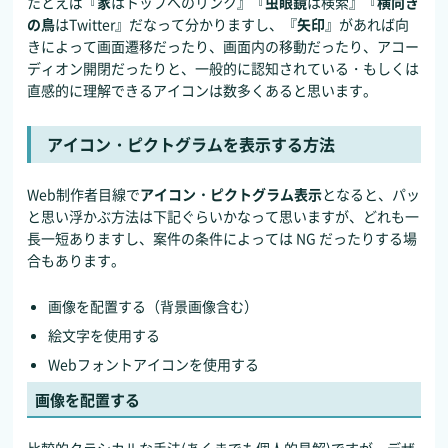
たとえば『
家
はトップへのリンク』『
虫眼鏡
は検索』『
横向き
の鳥
はTwitter』だなって分かりますし、『
矢印
』があれば向
きによって画面遷移だったり、画面内の移動だったり、アコー
ディオン開閉だったりと、一般的に認知されている・もしくは
直感的に理解できるアイコンは数多くあると思います。
アイコン・ピクトグラムを表示する方法
Web制作者目線で
アイコン・ピクトグラム表示
となると、パッ
と思い浮かぶ方法は下記ぐらいかなって思いますが、どれも一
長一短ありますし、案件の条件によっては NG だったりする場
合もあります。
画像を配置する（背景画像含む）
絵文字を使用する
Webフォントアイコンを使用する
画像を配置する
比較的クラシカルな手法(あくまでも個人的見解)ですが、デザ