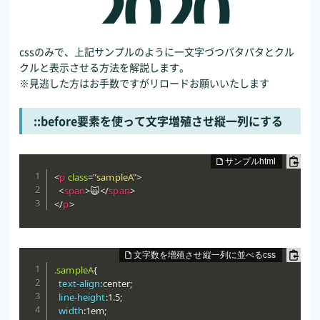
2
0
2
0
cssのみで、上記サンプルのように一文字づつパタパタとクル
クルと表示させる方法を解説します。
※見逃した方はお手数ですがリロードお願いいたします
::before要素を使って文字増殖させ縦一列にする
<
p
class
=
"
sampleA
"
>
<
span
>
🙀
</
span
>
</
p
>
.sampleA
{
text-align
:
center
;
line-height
:
1.5
;
width
:
1em
;