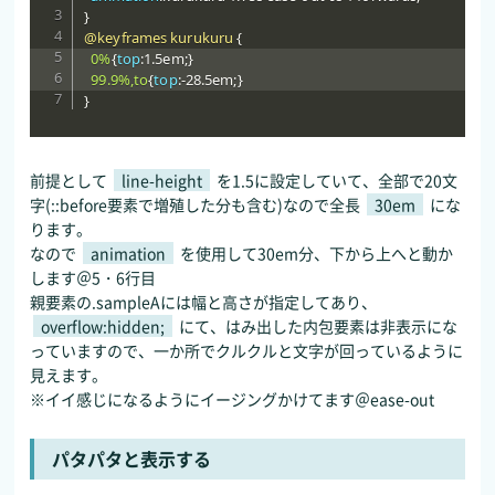
}
@keyframes
 kurukuru
{
0%
{
top
:
1.5em
;
}
99.9%,to
{
top
:
-28.5em
;
}
}
前提として
line-height
を1.5に設定していて、全部で20文
字(::before要素で増殖した分も含む)なので全長
30em
にな
ります。
なので
animation
を使用して30em分、下から上へと動か
します＠5・6行目
親要素の.sampleAには幅と高さが指定してあり、
overflow:hidden;
にて、はみ出した内包要素は非表示にな
っていますので、一か所でクルクルと文字が回っているように
見えます。
※イイ感じになるようにイージングかけてます＠ease-out
パタパタと表示する