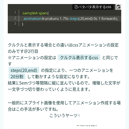
.sampleA span
{
animation
:
kurukuru 1.75s 
steps
(
20
,
end
)
 0s 1 forwards
;
}
クルクルと表示する場合との違いはcssアニメーションの設定
のみです＠2行目
※アニメーションの設定は
クルクル表示するcss
と同じで
す
steps(20,end)
の指定により、一つのアニメーションを
20分割
して動かすような設定になります。
結果1.5emづつ等間隔に縦に並んでいるので、増殖した文字が
一文字づつ切り替わっていくように見えます。
一般的にスプライト画像を使用してアニメーション作成する場
合はこの手法が多いですね。
こういうヤーツ☟