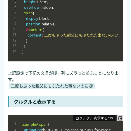
height
:
1.5em
;
overflow
:
hidden
;
span
{
display
:
block
;
position
:
relative
;
&
::before
{
content
:
"二度もぶった親父にもぶたれた事ないのに"
;
}
}
}
上記設定で下記の文言が縦一列にズラっと並ぶことになりま
す。
二度もぶった親父にもぶたれた事ないのに🙀
クルクルと表示する
.sampleA span
{
animation
:
kurukuru 1.75s ease-out 0s 1 forwards
;