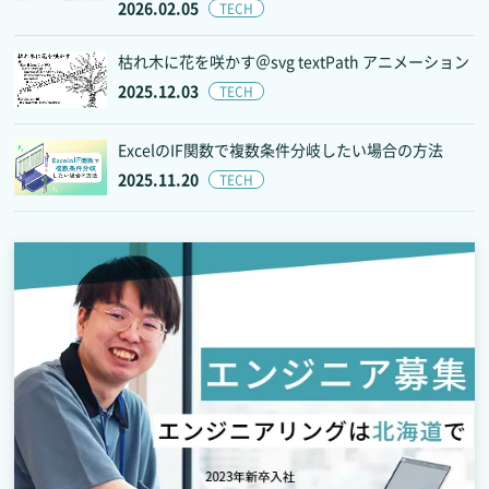
2026.02.05
TECH
枯れ木に花を咲かす＠svg textPath アニメーション
2025.12.03
TECH
ExcelのIF関数で複数条件分岐したい場合の方法
2025.11.20
TECH