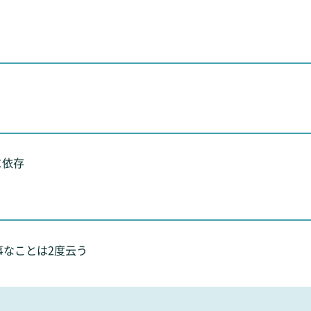
に依存
事なことは2度云う