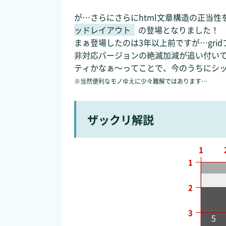
が…さらにさらにhtml文章構造の正当
ッドレイアウト
の登場となりました！
まぁ登場したのは3年以上前ですが…gr
非対応バージョンの絶滅加減が追い付い
ティかなぁ～ってことで、今のうちにシ
※当然便利なモノゆえに少々難解ではあります…
ザックリ解説
1
1
2
3
5