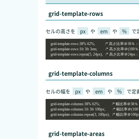
grid-template-rows
セルの高さを
px
や
em
や
％
で
grid-template-rows:38% 62%;           /* 高さ比率＠38％：
grid-template-rows:1fr 3fr 3em;         /* 高さ比率＠(10
grid-template-rows:repeat(5, 24px);   /* 高さ比率＠24
grid-template-columns
セルの幅を
px
や
em
や
％
で定
grid-template-columns:38% 62%;             /* 幅比率＠38
grid-template-columns:1fr 3fr 100px;        /* 幅比率＠(
grid-template-columns:repeat(3, 100px);   /* 幅比率＠10
grid-template-areas