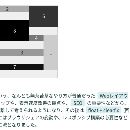
2
6
8
4
3
1
7
いう、なんとも無茶苦茶なやり方が普通だった
Webレイアウ
アップや、表示速度改善の観点や、
SEO
の重要性などから、
切り離して考えられるようになり、その後は
float + clearfix
(回
にはブラウザシェアの変動や、レスポンシブ構築の必要性など
主流となりました。