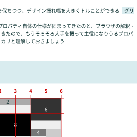
性を保ちつつ、デザイン振れ幅を大きくトルことができる
グリ
idプロパティ自体の仕様が固まってきたのと、ブラウザの解釈・
てきたので、もうそろそろ大手を振って主役になりうるプロパ
ッカリと理解しておきましょう！
2
3
4
5
6
2
6
8
4