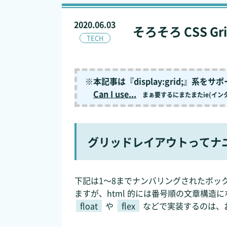
2020.06.03
そろそろ CSS 
TECH
※本記事は『display:grid;』系
Can I use...
まぁ要するにまたまたie(イ
グリッドレイアウトってナ
下記は1～8までナンバリングされたボッ
ますが、html 的には番号順の文章構造
float
や
flex
などで実装するのは、