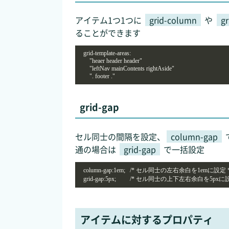
アイテム1つ1つに
grid-column
や
gr
ることができます
grid-template-areas:

    "heaer header header"

    "leftNav mainContents rightAside"

    ". footer ." 
grid-gap
セル同士の間隔を設定、
column-gap
通の場合は
grid-gap
で一括設定
column-gap:1em;   /* セル同士の左右余白を1emに設定 */
grid-gap:5px;         /* セル同士の上下左右余白を5pxに設
アイテムに対するプロパティ