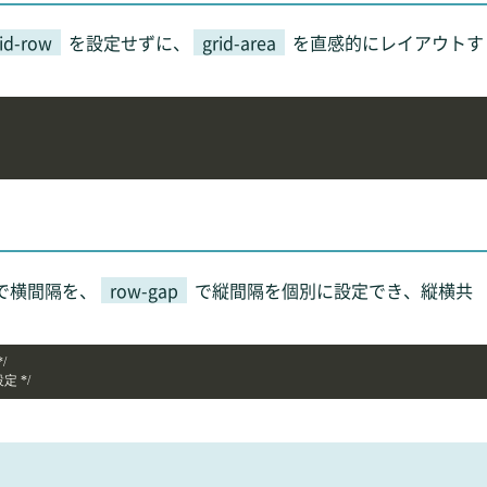
id-row
を設定せずに、
grid-area
を直感的にレイアウトす
で横間隔を、
row-gap
で縦間隔を個別に設定でき、縦横共


定 */ 