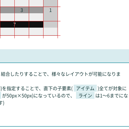
3
1
7
り結合したりすることで、様々なレイアウトが可能になりま
e-grid)を指定することで、直下の子要素(
アイテム
)全てが対象に
が50px×50px)になっているので、
ライン
は1～6までにな
す)