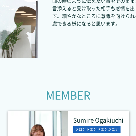
面の時のように伝えたい事をそのまま
言添えると受け取った相手も感情を出
す。細やかなところに意識を向けられ
慮できる様になると思います。
M
E
M
B
E
R
Sumire Ogakiuchi
フロントエンドエンジニア