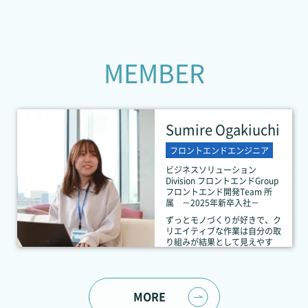
M
E
M
B
E
R
Sumire Ogakiuchi
フロントエンドエンジニア
ビジネスソリューション
Division フロントエンドGroup
フロントエンド開発Team 所
属 －2025年新卒入社－
ずっとモノづくりが好きで、ク
リエイティブな作業は自分の取
り組みが結果として見えやす
く、やりがいや達成感を感じら
れるので、毎日楽しいです。
MORE