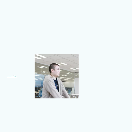
Kaoru Segawa
バックエンドエンジニア
事業共創Division シティソリュ
ーションGroup プロダクト開
発Team 所属 ー2025年新卒
入社ー
大切にしていることは、自分に
矢印を向けることです。自分が
何をすべきかに向き合うこと
で、物事をプラスに考えられる
ようになりました。