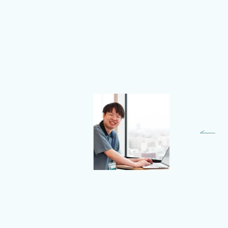
Yushi Horiuchi
バックエンドエンジニア
ビジネスソリューション
Division ソリューションGroup
ソリューション第3Team 所
属 ー2023年新卒入社ー
高知県の専門学校卒業後North
Detailへ入社。札幌に来て1番
びっくりしたのは、雪の多さで
す。地元でも雪が降ることはあ
りますが、ここまで雪が多いと
は思いませんでした。