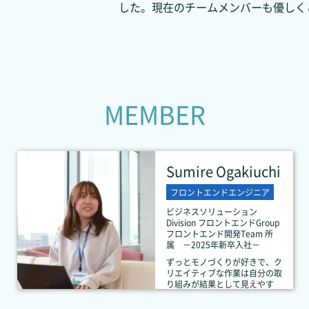
した。現在のチームメンバーも優しく
M
E
M
B
E
R
Sumire Ogakiuchi
フロントエンドエンジニア
ビジネスソリューション
Division フロントエンドGroup
フロントエンド開発Team 所
属 －2025年新卒入社－
ずっとモノづくりが好きで、ク
リエイティブな作業は自分の取
り組みが結果として見えやす
く、やりがいや達成感を感じら
れるので、毎日楽しいです。