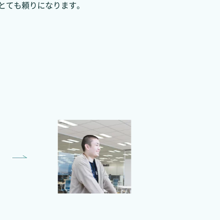
とても頼りになります。
Kaoru Segawa
バックエンドエンジニア
事業共創Division シティソリュ
ーションGroup プロダクト開
発Team 所属 ー2025年新卒
入社ー
大切にしていることは、自分に
矢印を向けることです。自分が
何をすべきかに向き合うこと
で、物事をプラスに考えられる
ようになりました。