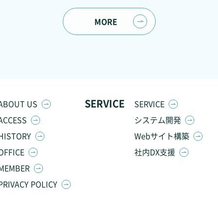
MORE
SERVICE
ABOUT US
SERVICE
ACCESS
システム開発
HISTORY
Webサイト構築
OFFICE
社内DX支援
MEMBER
PRIVACY POLICY