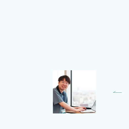
Yushi Horiuchi
バックエンドエンジニア
ビジネスソリューション
Division ソリューションGroup
ソリューション第3Team 所
属 ー2023年新卒入社ー
高知県の専門学校卒業後North
Detailへ入社。札幌に来て1番
びっくりしたのは、雪の多さで
す。地元でも雪が降ることはあ
りますが、ここまで雪が多いと
は思いませんでした。