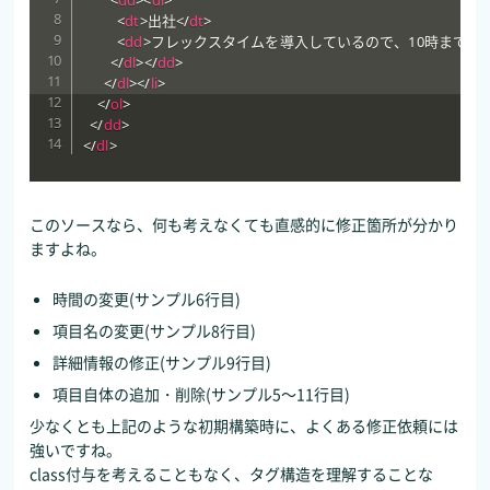
<
dt
>
出社
</
dt
>
<
dd
>
フレックスタイムを導入しているので、10時まで
</
dl
>
</
dd
>
</
dl
>
</
li
>
</
ol
>
</
dd
>
</
dl
>
このソースなら、何も考えなくても直感的に修正箇所が分かり
ますよね。
時間の変更(サンプル6行目)
項目名の変更(サンプル8行目)
詳細情報の修正(サンプル9行目)
項目自体の追加・削除(サンプル5～11行目)
少なくとも上記のような初期構築時に、よくある修正依頼には
強いですね。
class付与を考えることもなく、タグ構造を理解することな