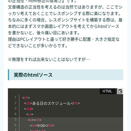
の正当性・html修正の容易さ】です。
文章構造の正当性を考えるのは当然ではありますが、ここでシ
ッカリ考えておくことでレスポンシブする際に楽になります。
ちなみに多くの場合、レスポンシブサイトを構築する際は、基
本的にはまずスマホ画面レイアウトを考えてからhtmlソース
を書かないと、後々痛い目にあいます。
理由はPCレイアウトと違って好き勝手に配置・大きさ指定な
どできないことが多いからです。
※無理をすれば出来ないことはないですが…
実際のhtmlソース
<
dl
>
<
dt
>
ある日のスケジュール
</
dt
>
<
dd
>
<
ol
>
<
li
>
<
dl
>
<
dt
>
9:00
</
dt
>
<
dd
>
<
dl
>