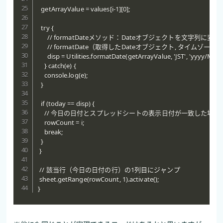
  getArrayValue = values[i-1][0];

  try {

      // formatDateメソッド：Dateオブジェクトを文字列に変換

      // formatDate（取得したDateオブジェクト, タイムゾー
      disp = Utilities.formatDate(getArrayValue, 'JST', 'yyyy/MM/d
    } catch(e) {

    console.log(e);

  }

  if (today == disp) {

    // 今日の日付とスプレッドシートの表示日付が一致した場合
    rowCount = i;

    break;

  }

 }

 // 該当行（今日の日付の行）の1列目にジャンプ

 sheet.getRange(rowCount, 1).activate();

}