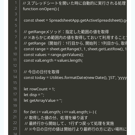
// スプレッドシートを開いた時に自動的に実行される処理

function onOpen() {

 const sheet = SpreadsheetApp.getActiveSpreadsheet().getActi
 // getRangeメソッド：指定した範囲の値を取得

 // ※あらかじめ範囲内の値を取得しておいて利用することで
 // getRange（開始行：1行目から, 開始列：1列目から, 
 const range = sheet.getRange(1, 1, sheet.getLastRow(), 1);

 const values = range.getValues();

 const valLength = values.length;

 // 今日の日付を取得

 const today = Utilities.formatDate(new Date(), 'JST', 'yyyy/MM/
 let rowCount = 1;

 let disp = '';

 let getArrayValue = '';

 for (let i = valLength; i <= valLength; i--) {

  // 取得した値の分、処理を繰り返す

  // 最終行から開始して、1行ずつ戻って処理を実施

  // ※今日の日付の値は開始行より最終行の方に近い場所にあ