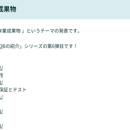
成果物
ト作業成果物 」というテーマの発表です。
QBの紹介」シリーズの第6弾目です！
2/
性
3/
保証とテスト
1/
4/
3/