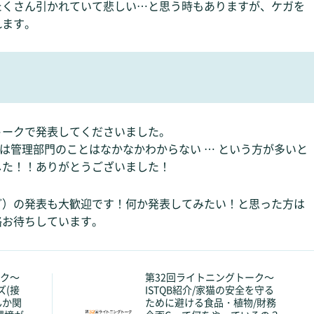
たくさん引かれていて悲しい…と思う時もありますが、ケガを
れます。
トークで発表してくださいました。
ailでは管理部門のことはなかなかわからない … という方が多いと
した！！ありがとうございました！
ど）の発表も大歓迎です！何か発表してみたい！と思った方は
絡お待ちしています。
ーク～
第32回ライトニングトーク～
ズ(接
ISTQB紹介/家猫の安全を守る
んか関
ために避ける食品・植物/財務