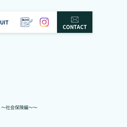
UIT
BLOG
instagram
CONTACT
】～社会保険編～～