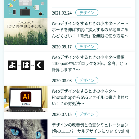
2021.02.24
デザイン
Webデザインをするときの小ネタ～アート
ボードを伸ばす度に拡大するのが地味にめ
んどくさい！「背景」を無限に使う方法～
2020.09.17
デザイン
Webデザインをするときの小ネタ～横幅
1100pxの中にブロックを3個。余白、どう
計算します？～
2020.08.03
デザイン
Webデザインをするときの小ネタ～
PhotoshopからSVGファイルに書き出せな
い！？の対処法～
2020.07.15
デザイン
デザインの改善例と色覚シミュレーション
(色のユニバーサルデザインについて vol.4)